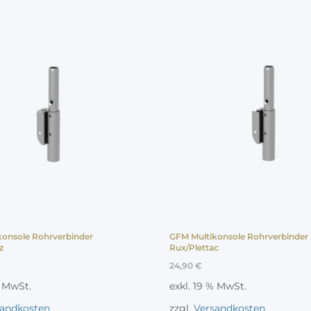
konsole Rohrverbinder
GFM Multikonsole Rohrverbinder
z
Rux/Plettac
24,90
€
% MwSt.
exkl. 19 % MwSt.
sandkosten
zzgl.
Versandkosten