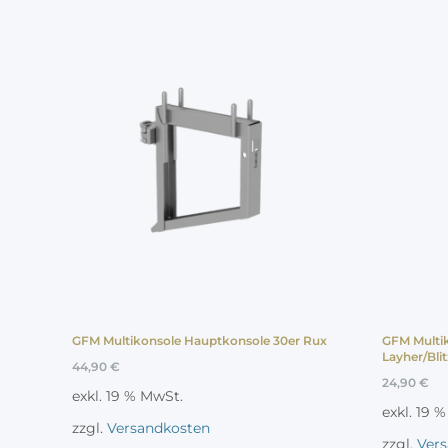
GFM Multikonsole Hauptkonsole 30er Rux
GFM Multi
Layher/Blit
44,90
€
24,90
€
exkl. 19 % MwSt.
exkl. 19 
zzgl.
Versandkosten
zzgl.
Ver