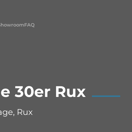
Showroom
FAQ
e 30er Rux
age, Rux